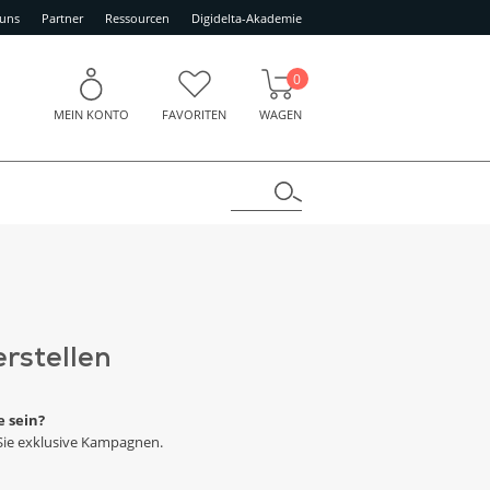
 uns
Partner
Ressourcen
Digidelta-Akademie
0
MEIN KONTO
FAVORITEN
WAGEN
erstellen
e sein?
 Sie exklusive Kampagnen.