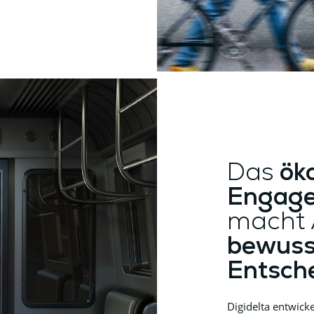
Das
ök
Engage
macht
bewuss
Entsch
Digidelta entwick