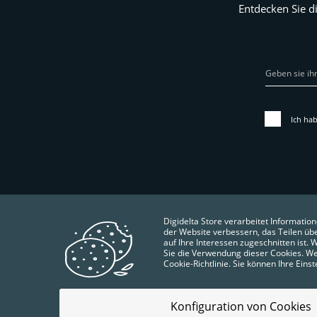
Entdecken Sie d
Ich hab
Digidelta Store verarbeitet Information
der Website verbessern, das Teilen üb
auf Ihre Interessen zugeschnitten ist.
Sie die Verwendung dieser Cookies. We
Cookie-Richtlinie. Sie können Ihre Eins
Konfiguration von Cookies
QUALITY POLICY
ALLGEMEINE GESCHÄFTSBEDIN