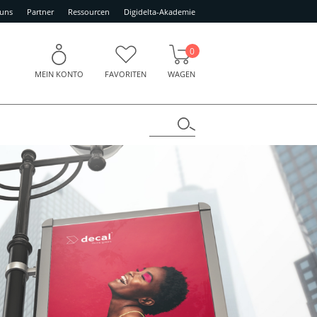
 uns
Partner
Ressourcen
Digidelta-Akademie
0
MEIN KONTO
FAVORITEN
WAGEN