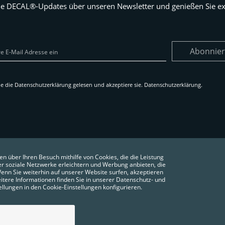
ie DECAL®-Updates über unseren Newsletter und genießen Sie exk
Abonnie
e die Datenschutzerklärung gelesen und akzeptiere sie.
Datenschutzerklärung
.
en über Ihren Besuch mithilfe von Cookies, die die Leistung
er soziale Netzwerke erleichtern und Werbung anbieten, die
 Wenn Sie weiterhin auf unserer Website surfen, akzeptieren
itere Informationen finden Sie in unserer Datenschutz- und
tellungen in den Cookie-Einstellungen konfigurieren.
GUNGEN
DATENSCHUTZERKLÄRUNG
COOKIES
COOKIES SETZEN
FAQ´S