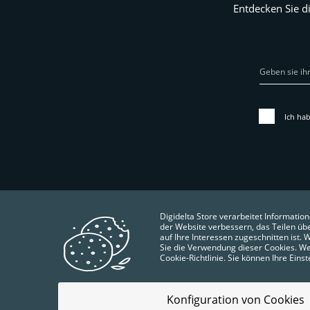
Entdecken Sie d
Ich hab
Digidelta Store verarbeitet Information
der Website verbessern, das Teilen üb
auf Ihre Interessen zugeschnitten ist.
Sie die Verwendung dieser Cookies. We
Cookie-Richtlinie. Sie können Ihre Eins
Konfiguration von Cookies
QUALITY POLICY
ALLGEMEINE GESCHÄFTSBEDIN