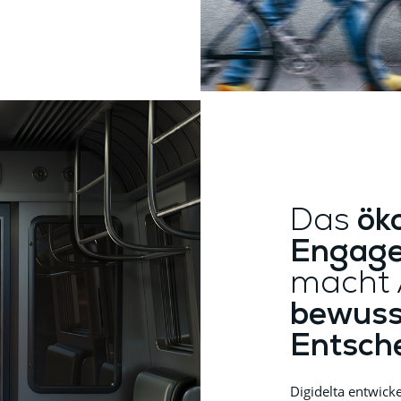
Das
ök
Engage
macht
bewuss
Entsch
Digidelta entwick