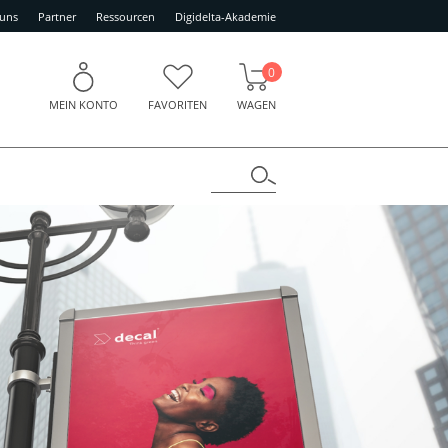
 uns
Partner
Ressourcen
Digidelta-Akademie
0
MEIN KONTO
FAVORITEN
WAGEN