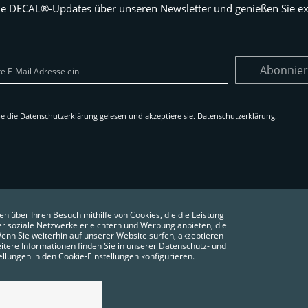
ie DECAL®-Updates über unseren Newsletter und genießen Sie exk
Abonnie
e die Datenschutzerklärung gelesen und akzeptiere sie.
Datenschutzerklärung
.
en über Ihren Besuch mithilfe von Cookies, die die Leistung
er soziale Netzwerke erleichtern und Werbung anbieten, die
 Wenn Sie weiterhin auf unserer Website surfen, akzeptieren
itere Informationen finden Sie in unserer Datenschutz- und
tellungen in den Cookie-Einstellungen konfigurieren.
GUNGEN
DATENSCHUTZERKLÄRUNG
COOKIES
COOKIES SETZEN
FAQ´S