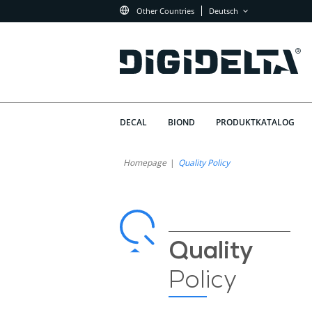
Other Countries
Deutsch
DECAL
BIOND
PRODUKTKATALOG
Qualitätspolitik
Warum
Homepage
Quality Policy
Hat
von
Qualität
Digidelta
bei
Digidelta
Store
Quality
Store
Policy
Priorität?