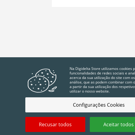
Na Digidelta Store utilizamos cookies 
funcionalidades de redes sociais e an
acerca da sua utilização do site com os
análise, que as podem combinar com ou
a partir da sua utilização dos respeti
utilizar o nosso website.
Configurações Cookies
POLÍTICA DA QUALIDADE
TERMOS E CONDIÇÕES
Recusar todos
Aceitar todos
2025 © Digidelta Store - Think Green. Todos os direit