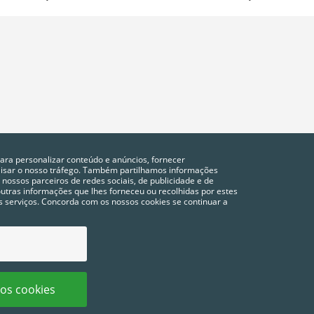
para personalizar conteúdo e anúncios, fornecer
alisar o nosso tráfego. Também partilhamos informações
 nossos parceiros de redes sociais, de publicidade e de
tras informações que lhes forneceu ou recolhidas por estes
vos serviços. Concorda com os nossos cookies se continuar a
POLÍTICA DE PRIVACIDADE
COOKIES
CONFIGURAÇÃO DE COOKIES
FAQ´S
 os cookies
os reservados.