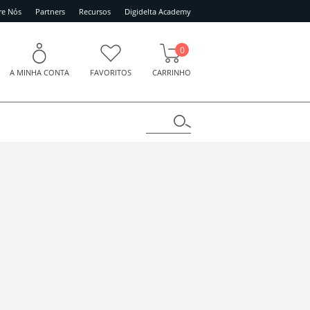
re Nós
Partners
Recursos
Digidelta Academy
0
A MINHA CONTA
FAVORITOS
CARRINHO