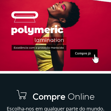
de
e
Impressão
e
Qualidade
Comunicação
para
Visual?
o
Seu
Negócio
Compre
Online
Escolha-nos em qualquer parte do mundo.