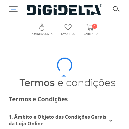
0
A MINHA CONTA
FAVORITOS
CARRINHO
Termos
O
Que
e
Esperar
Condições
dos
Termos
e condições
Termos
de
e
Termos e Condições
Utilização
Condições
da
da
1. Âmbito e Objeto das Condições Gerais
Digidelta
da Loja Online
Digidelta