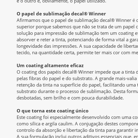
e o outro é, obviamente, o papel utilizado.
O papel de sublimação decal® Winner
Afirmamos que o papel de sublimação decal® Winner é o
superior porque sabemos que não se trata de um papel
solução para impressão de sublimação tem um coating 
absorver e reter a tinta, potenciando de forma vital a gar
longevidade das impressões. A sua capacidade de libertar
tecido, na quantidade certa, permite ter mais cor com me
Um coating altamente eficaz
O coating dos papéis decal® Winner impede que a tinta 
pelas fibras do papel e do substrato. A grande mais-valia
retenção da tinta na superfície do papel, facilitando uma
substrato durante o processo de sublimação. Desta form
desbotadas, sem brilho e com pouca durabilidade.
O que torna este coating único
Este coating foi especialmente desenvolvido com uma co
como sílica e argila caulim. A conjugação destes compone
controlo da absorção e libertação da tinta para garantir i
A sua formulação inclui outros aditivos essenciais que, 