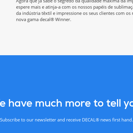
Agora que já sabe o segredo da qualidade máxima da im
espere mais e atinja-a com os nossos papéis de sublimaç
da indústria têxtil e impressione os seus clientes com os
nova gama decal® Winner.
 have much more to tell y
Subscribe to our newsletter and receive DECAL® news first hand.