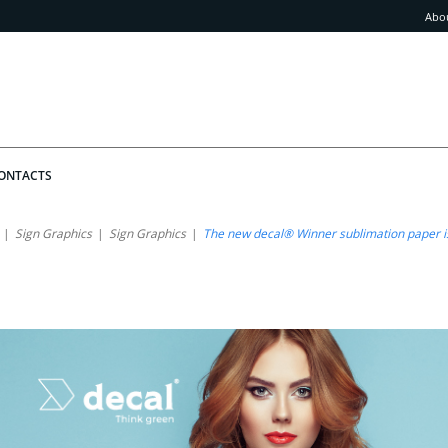
Abo
ONTACTS
Sign Graphics
Sign Graphics
The new decal® Winner sublimation paper is 