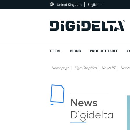
United Kingdom
English
DECAL
BIOND
PRODUCT TABLE
C
Discover
Why
Homepage
Sign Graphics
News PT
News
is
Digidelta
Digidelta
Winner:
Winner
the
The
News
Ideal
Sublimation
Digidelta
Choice
Paper
for