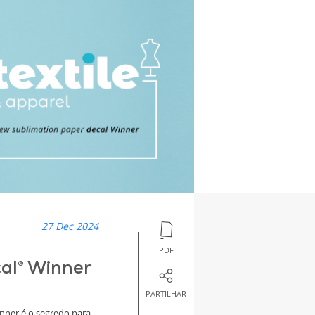
27 Dec 2024
PDF
al® Winner
PARTILHAR
ner é o segredo para