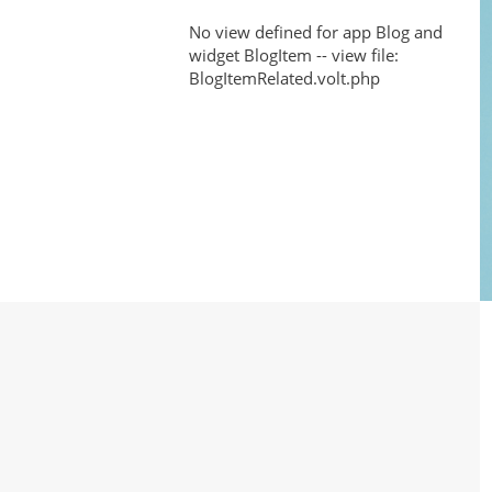
Sublimation?
for
No view defined for app Blog and
widget BlogItem -- view file:
High-
BlogItemRelated.volt.php
Quality
Results