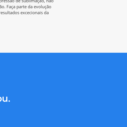
pressão de sublimação, não
ão. Faça parte da evolução
 resultados excecionais da
ou.