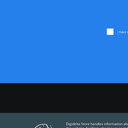
I have 
Digidelta Store handles information ab
QUALITY POLICY
TERMS AND CONDITIONS
PRI