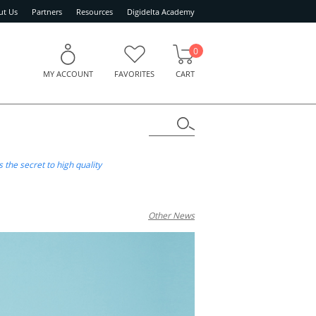
ut Us
Partners
Resources
Digidelta Academy
0
MY ACCOUNT
FAVORITES
CART
the secret to high quality
Other News