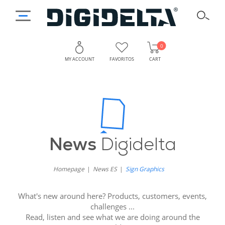
0
MY ACCOUNT
FAVORITOS
CART
News
Digidelta
Homepage
News ES
Sign Graphics
What's new around here? Products, customers, events,
challenges ...
Read, listen and see what we are doing around the