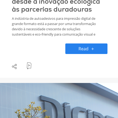
desde a inovação ecológica
às parcerias duradouras
A indústria de autoadesivos para impressão digital de
grande formato está a passar por uma transformação
devido à necessidade crescente de soluções
sustentáveis e eco-friendly para comunicação visual e
decoração. Neste sentido, a decal® tem se destacado
pelo desenvolvimento de produtos inovadores PVC
Read
Free com adesivos Solvent Free para diversas
aplicações. Na sua recente participação na feira
Printing United em Atlanta, a empresa não apenas
apresentou os seus produtos autoadesivos
inovadores, mas também reforçou a sua visão para
um futuro mais ecológico.