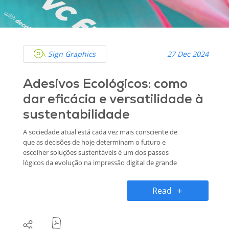
Sign Graphics
27 Dec 2024
Adesivos Ecológicos: como
dar eficácia e versatilidade à
sustentabilidade
A sociedade atual está cada vez mais consciente de
que as decisões de hoje determinam o futuro e
escolher soluções sustentáveis é um dos passos
lógicos da evolução na impressão digital de grande
formato. Neste artigo falamos sobre os adesivos
ecológicos e como a decal® contribui para a
Read
sustentabilidade através dos que desenvolve em
conjunto com a BASF para garantir produtos eco-
friendly de alta performance.