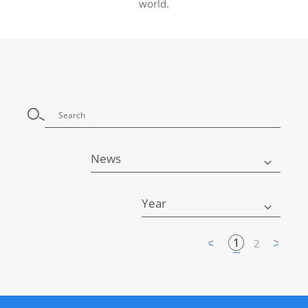
world.
News
Year
1
2