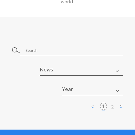
world.
News
Year
1
2