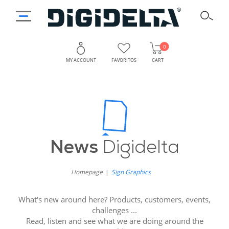
0
MY ACCOUNT
FAVORITOS
CART
News
Digidelta
Homepage
Sign Graphics
What's new around here? Products, customers, events,
challenges ...
Read, listen and see what we are doing around the