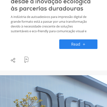
desde a inovação ecológica
às parcerias duradouras
A indústria de autoadesivos para impressão digital de
grande formato está a passar por uma transformação
devido à necessidade crescente de soluções
sustentáveis e eco-friendly para comunicação visual e
decoração. Neste sentido, a decal® tem se destacado
pelo desenvolvimento de produtos inovadores PVC
Read
Free com adesivos Solvent Free para diversas
aplicações. Na sua recente participação na feira
Printing United em Atlanta, a empresa não apenas
apresentou os seus produtos autoadesivos
inovadores, mas também reforçou a sua visão para
um futuro mais ecológico.