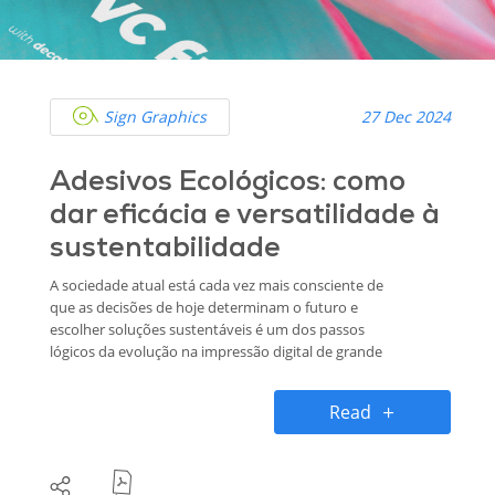
Sign Graphics
27 Dec 2024
Adesivos Ecológicos: como
dar eficácia e versatilidade à
sustentabilidade
A sociedade atual está cada vez mais consciente de
que as decisões de hoje determinam o futuro e
escolher soluções sustentáveis é um dos passos
lógicos da evolução na impressão digital de grande
formato. Neste artigo falamos sobre os adesivos
ecológicos e como a decal® contribui para a
Read
sustentabilidade através dos que desenvolve em
conjunto com a BASF para garantir produtos eco-
friendly de alta performance.