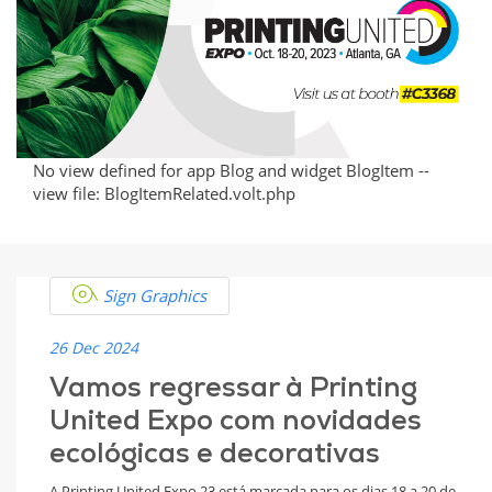
Partnerships
Digidelta’s
Latest
Innovations
No view defined for app Blog and widget BlogItem --
view file: BlogItemRelated.volt.php
Sign Graphics
26 Dec 2024
Vamos regressar à Printing
United Expo com novidades
ecológicas e decorativas
A Printing United Expo 23 está marcada para os dias 18 a 20 de