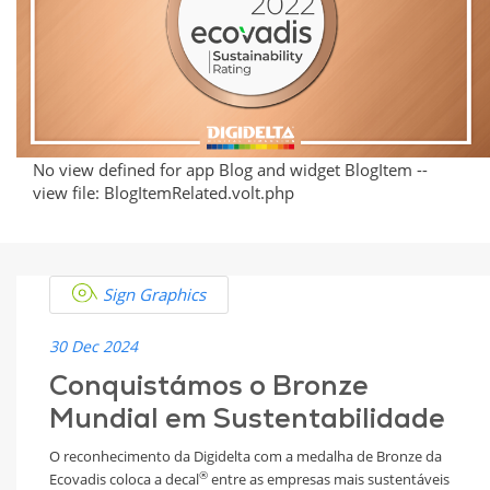
el
Mundial
Reconocimiento
de
en
Digidelta
Sostenibilidad
No view defined for app Blog and widget BlogItem --
view file: BlogItemRelated.volt.php
Sign Graphics
30 Dec 2024
Conquistámos o Bronze
Mundial em Sustentabilidade
O reconhecimento da Digidelta com a medalha de Bronze da
®
Ecovadis coloca a decal
entre as empresas mais sustentáveis