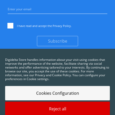
I have read and accept the
Privacy Policy
.
Subscribe
Digidelta Store handles information about your visit using cookies that
improve the performance of the website, facilitate sharing via social
networks and offer advertising tailored to your interests. By continuing to
browse our site, you accept the use of these cookies. For more
information, see our Privacy and Cookie Policy. You can configure your
preferences in Cookie settings.
Cookies Configuration
Reject all
2025 © Digidelta Store - Think Green. All rights reserved.