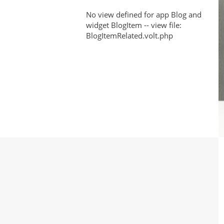
That
No view defined for app Blog and
widget BlogItem -- view file:
Defined
BlogItemRelated.volt.php
2022