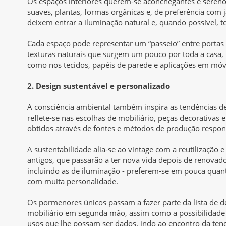
Os espaços interiores querem-se aconchegantes e sereno
suaves, plantas, formas orgânicas e, de preferência com 
deixem entrar a iluminação natural e, quando possível, te
Cada espaço pode representar um “passeio” entre portas
texturas naturais que surgem um pouco por toda a casa, 
como nos tecidos, papéis de parede e aplicações em móv
2. Design sustentável e personalizado
A consciência ambiental também inspira as tendências 
reflete-se nas escolhas de mobiliário, peças decorativas 
obtidos através de fontes e métodos de produção respon
A sustentabilidade alia-se ao vintage com a reutilização 
antigos, que passarão a ter nova vida depois de renovad
incluindo as de iluminação - preferem-se em pouca quan
com muita personalidade.
Os pormenores únicos passam a fazer parte da lista de d
mobiliário em segunda mão, assim como a possibilidade
usos que lhe possam ser dados, indo ao encontro da ten