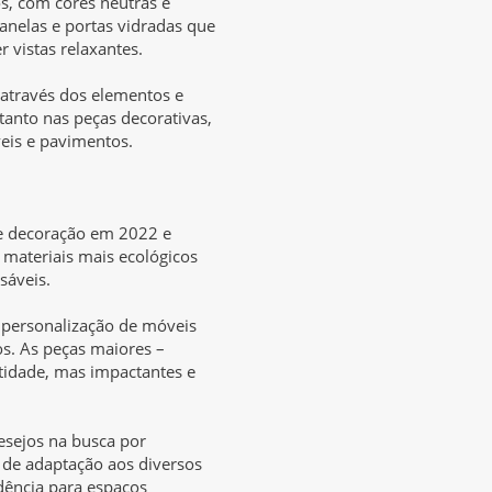
s, com cores neutras e
janelas e portas vidradas que
r vistas relaxantes.
 através dos elementos e
tanto nas peças decorativas,
eis e pavimentos.
de decoração em 2022 e
e materiais mais ecológicos
sáveis.
e personalização de móveis
os. As peças maiores –
tidade, mas impactantes e
esejos na busca por
 de adaptação aos diversos
dência para espaços