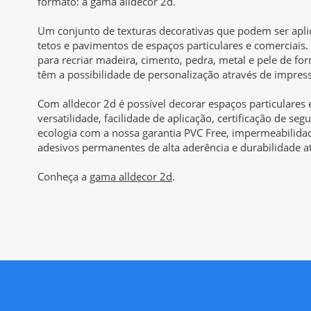
formato: a gama alldecor 2d.
Um conjunto de texturas decorativas que podem ser apl
tetos e pavimentos de espaços particulares e comerciais.
para recriar madeira, cimento, pedra, metal e pele de for
têm a possibilidade de personalização através de impres
Com alldecor 2d é possível decorar espaços particulares
versatilidade, facilidade de aplicação, certificação de seg
ecologia com a nossa garantia PVC Free, impermeabilidad
adesivos permanentes de alta aderência e durabilidade a
Conheça a
gama alldecor 2d
.