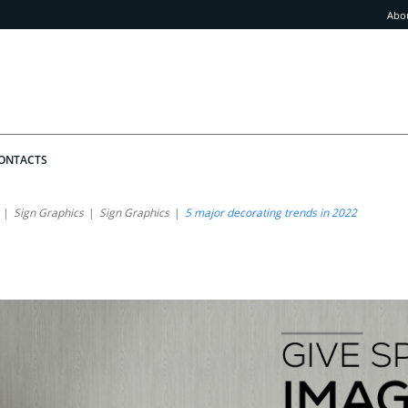
Abo
ONTACTS
Sign Graphics
Sign Graphics
5 major decorating trends in 2022