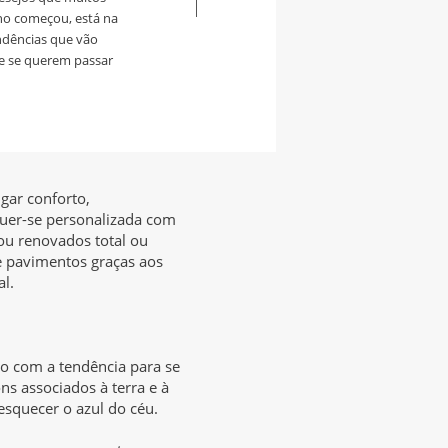
ano começou, está na
endências que vão
de se querem passar
gar conforto,
 quer-se personalizada com
u renovados total ou
e pavimentos graças aos
al.
no com a tendência para se
ns associados à terra e à
squecer o azul do céu.