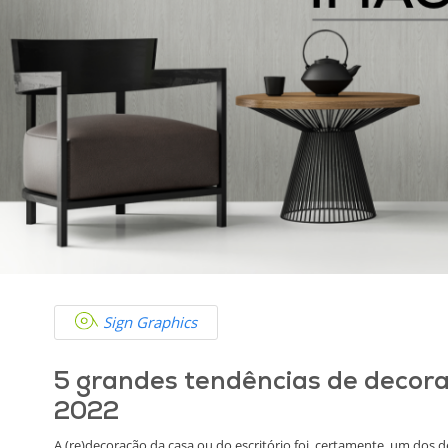
Sign Graphics
5 grandes tendências de decor
2022
A (re)decoração da casa ou do escritório foi, certamente, um dos 