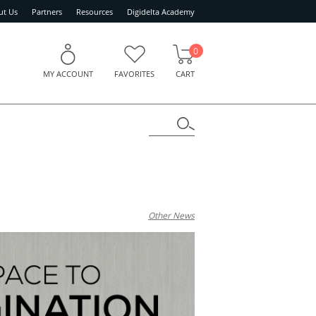
ut Us
Partners
Resources
Digidelta Academy
0
MY ACCOUNT
FAVORITES
CART
Other News