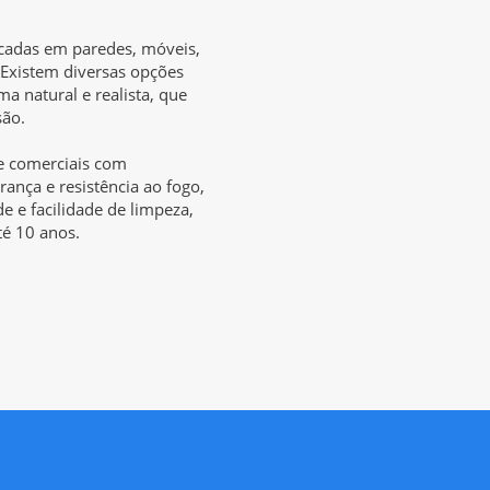
icadas em paredes, móveis,
 Existem diversas opções
ma natural e realista, que
são.
 e comerciais com
urança e resistência ao fogo,
e e facilidade de limpeza,
té 10 anos.