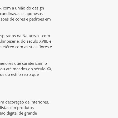
o, com a união do design
scandinavas e japonesas -
essões de cores e padrões em
nspirados na Natureza - com
hinoiserie, do século XVIII, e
o etéreo com as suas flores e
menores que caraterizam o
rou até meados do século XX,
s do estilo retro que
em decoração de interiores,
listas em produtos
ão digital de grande