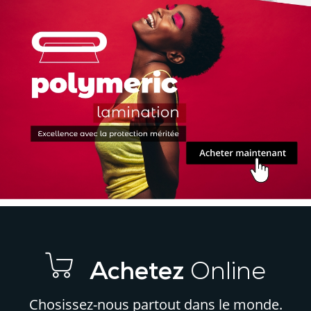
et
et
Communication
Visuelle
Qualité
?
pour
Votre
Entreprise
Achetez
Online
Chosissez-nous partout dans le monde.