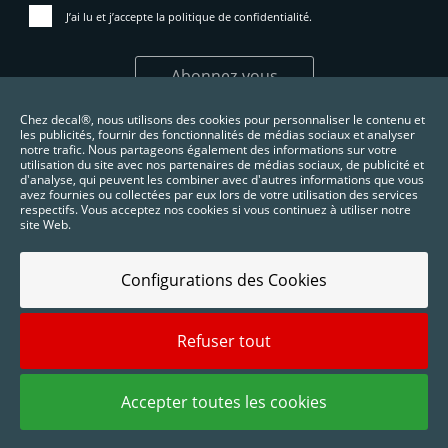
J’ai lu et j’accepte la
politique de confidentialité
.
Abonnez-vous
Chez decal®, nous utilisons des cookies pour personnaliser le contenu et
les publicités, fournir des fonctionnalités de médias sociaux et analyser
notre trafic. Nous partageons également des informations sur votre
utilisation du site avec nos partenaires de médias sociaux, de publicité et
d'analyse, qui peuvent les combiner avec d'autres informations que vous
avez fournies ou collectées par eux lors de votre utilisation des services
respectifs. Vous acceptez nos cookies si vous continuez à utiliser notre
site Web.
Configurations des Cookies
Refuser tout
2025 © Digidelta Store - Think Green. Tous droits réservés.
Accepter toutes les cookies