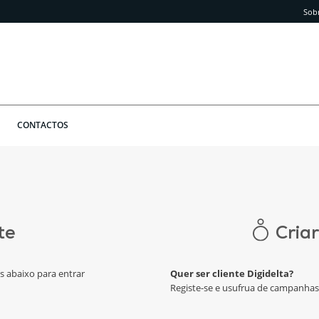
Sob
CONTACTOS
te
Cria
os abaixo para entrar
Quer ser cliente Digidelta?
Registe-se e usufrua de campanhas 