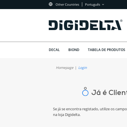
Other Countries
Português
DECAL
BIOND
TABELA DE PRODUTOS
Homepage
Login
Já é Clien
Se já se encontra registado, utilize os camp
na loja Digidelta.