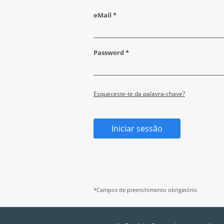
eMail *
Password *
Esqueceste-te da palavra-chave?
Iniciar sessão
*Campos de preenchimento obrigatório.