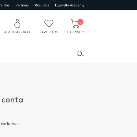
re Nós
Partners
Recursos
Digidelta Academy
0
A MINHA CONTA
FAVORITOS
CARRINHO
r conta
exclusivas.