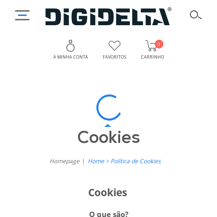
0
A MINHA CONTA
FAVORITOS
CARRINHO
Política
Como
Utilizamos
de
Cookies
Cookies
Cookies
no
Nosso
da
Site?
Homepage
Home > Política de Cookies
Digidelta
Store
Cookies
O que são?