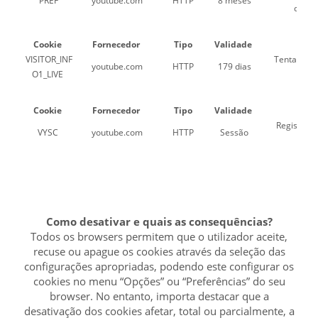
PREF
youtube.com
HTTP
8 meses
como 
Cookie
Fornecedor
Tipo
Validade
VISITOR_INF
Tenta esti
youtube.com
HTTP
179 dias
O1_LIVE
Cookie
Fornecedor
Tipo
Validade
Registra u
VYSC
youtube.com
HTTP
Sessão
Como desativar e quais as consequências?
Todos os browsers permitem que o utilizador aceite,
recuse ou apague os cookies através da seleção das
configurações apropriadas, podendo este configurar os
cookies no menu “Opções” ou “Preferências” do seu
browser. No entanto, importa destacar que a
desativação dos cookies afetar, total ou parcialmente, a