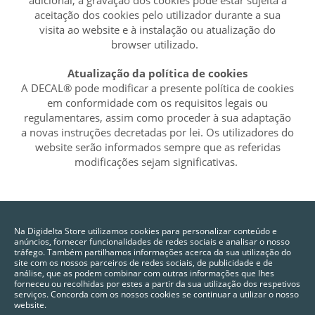
aceitação dos cookies pelo utilizador durante a sua
visita ao website e à instalação ou atualização do
browser utilizado.
Atualização da política de cookies
A DECAL® pode modificar a presente política de cookies
em conformidade com os requisitos legais ou
regulamentares, assim como proceder à sua adaptação
a novas instruções decretadas por lei. Os utilizadores do
website serão informados sempre que as referidas
modificações sejam significativas.
Na Digidelta Store utilizamos cookies para personalizar conteúdo e
anúncios, fornecer funcionalidades de redes sociais e analisar o nosso
tráfego. Também partilhamos informações acerca da sua utilização do
site com os nossos parceiros de redes sociais, de publicidade e de
análise, que as podem combinar com outras informações que lhes
forneceu ou recolhidas por estes a partir da sua utilização dos respetivos
serviços. Concorda com os nossos cookies se continuar a utilizar o nosso
website.