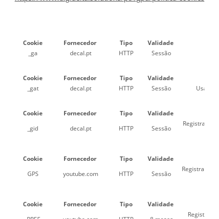
Cookie
Fornecedor
Tipo
Validade
_ga
decal.pt
HTTP
Sessão
Cookie
Fornecedor
Tipo
Validade
_gat
decal.pt
HTTP
Sessão
Usado pe
Cookie
Fornecedor
Tipo
Validade
Registra um 
_gid
decal.pt
HTTP
Sessão
Cookie
Fornecedor
Tipo
Validade
Registra um I
GPS
youtube.com
HTTP
Sessão
Cookie
Fornecedor
Tipo
Validade
Registra um