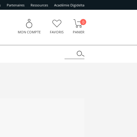
s
Partenaires
Ressources
Académie Digidelta
0
MON COMPTE
FAVORIS
PANIER