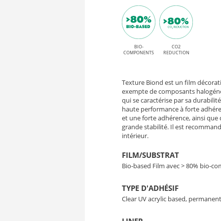
Sacral
P
Elm
HT
et
adhésif
BIO-
CO2
EL002
COMPONENTS
REDUCTION
permanent
Sacral
High
Texture Biond est un film décorat
Elm
Tack
exempte de composants halogénés,
qui se caractérise par sa durabilité
haute performance à forte adhéren
–
et une forte adhérence, ainsi qu
grande stabilité. Il est recommand
Film
intérieur.
Bio-
FILM/SUBSTRAT
Bio-based Film avec > 80% bio-c
Based
TYPE D'ADHÉSIF
Décoratif
Clear UV acrylic based, permanent