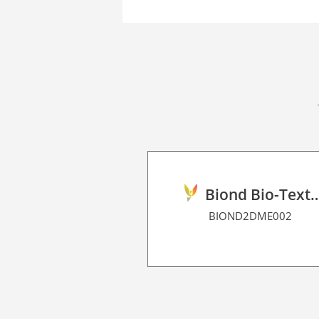
Biond Bio-Texture Decor F
BIOND2DME002