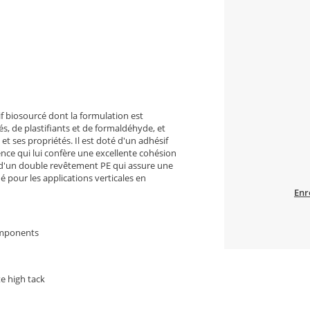
if biosourcé dont la formulation est
 de plastifiants et de formaldéhyde, et
 et ses propriétés. Il est doté d'un adhésif
ce qui lui confère une excellente cohésion
e d'un double revêtement PE qui assure une
é pour les applications verticales en
Enr
omponents
e high tack