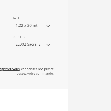
TAILLE
1.22 x 20 mt
COULEUR
EL002 Sacral El
egistrez-vous
, connaissez nos prix et
passez votre commande.