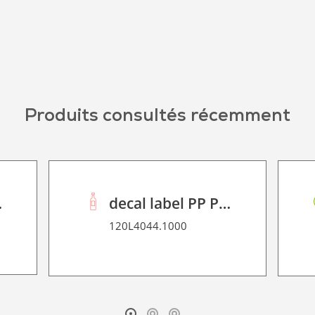
Produits consultés récemment
2D P HT
decal label PP P 90
120L4044.1000