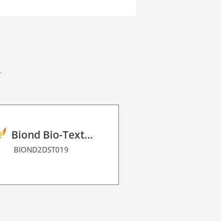
Biond Bio-Texture Decor Film 2D P HT
BIOND2DST019
BIOND2DME0