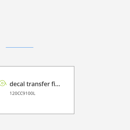
decal transfer film R 100 P
120CC9100L
120CC600.2