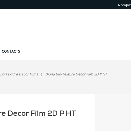
À propo
CONTACTS
Bio-Texture Decor Films
Biond Bio-Texture Decor Film 2D P HT
re Decor Film 2D P HT