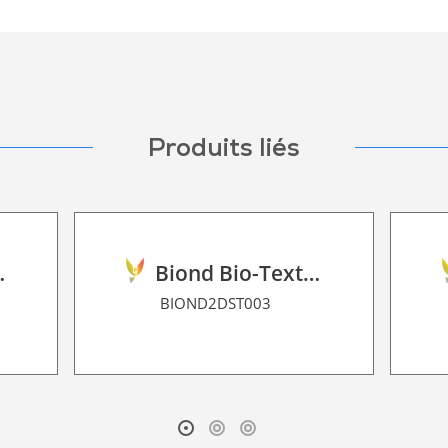
Produits liés
ilm 2D P HT
Biond Bio-Texture Decor Film 2D P HT
BIOND2DST003