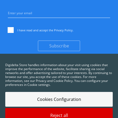
I have read and accept the
Privacy Policy
.
Subscribe
Digidelta Store handles information about your visit using cookies that
improve the performance of the website, facilitate sharing via social
networks and offer advertising tailored to your interests. By continuing to
browse our site, you accept the use of these cookies. For more
information, see our Privacy and Cookie Policy. You can configure your
preferences in Cookie settings.
Cookies Configuration
Reject all
2025 © Digidelta Store - Think Green. All rights reserved.