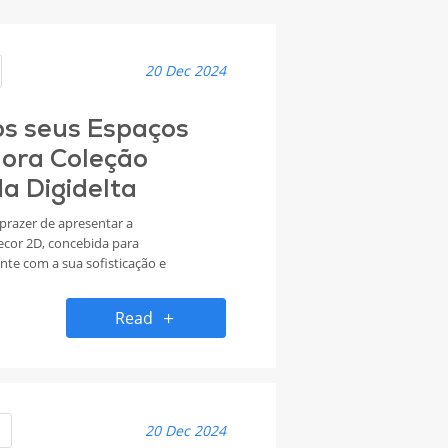
20 Dec 2024
os seus Espaços
dora Coleção
da Digidelta
 prazer de apresentar a
decor 2D, concebida para
te com a sua sofisticação e
entrada na sustentabilidade e
luções para uma vasta gama de
Read
nteriores, desde casas e
s.
20 Dec 2024