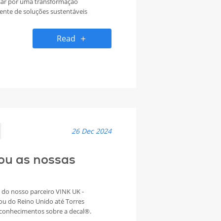
sar por uma transformação
ente de soluções sustentáveis
cação visual e decoração. Neste
estacado pelo
Read
tos inovadores PVC Free com
 diversas aplicações. Na sua
ra Printing United em Atlanta, a
entou os seus produtos
 mas também reforçou a sua
ecológico.
26 Dec 2024
tou as nossas
do nosso parceiro VINK UK -
jou do Reino Unido até Torres
conhecimentos sobre a decal®.