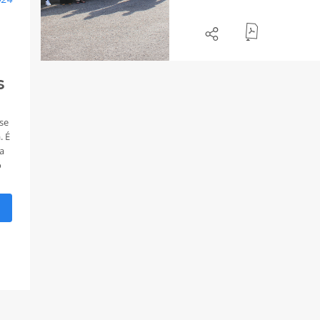
s
-se
. É
a
o
os
nca