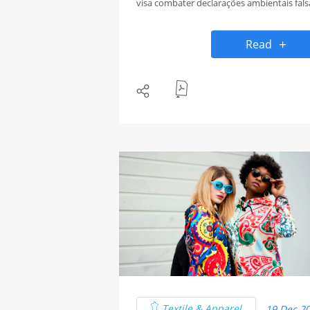
visa combater declarações ambientais fals
ou enganosas, estabelece um novo padrã
de transparência e autenticidade nas
Read
práticas empresariais.
Paralelamente, a Digidelta surge como um
exemplo de inovação e compromisso com
sustentabilidade, particularmente através
desenvolvimento de adesivos ecológicos 
produtos sem PVC, elementos chave na
obtenção das suas certificações ambientai
Textile & Apparel
19 Dec 2