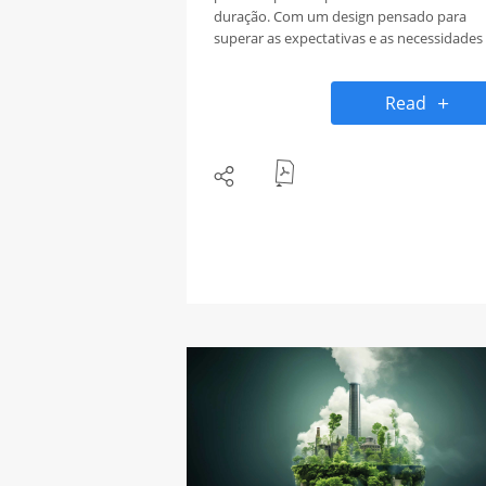
duração. Com um design pensado para
superar as expectativas e as necessidades
dos utilizadores, este novo adesivo
monomérico oferece uma aplicação fácil,
Read
reposicionável e rápida de remover,
destacando-se em superfícies vidradas e
muito mais.