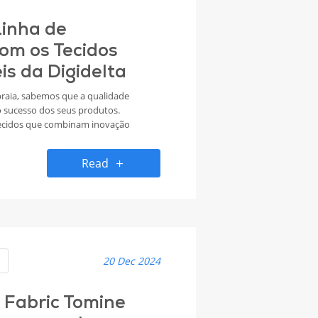
Linha de
om os Tecidos
s da Digidelta
praia, sabemos que a qualidade
 o sucesso dos seus produtos.
tecidos que combinam inovação
ilidade ambiental, permitindo
ue no mercado competitivo de
Read
o os nossos tecidos podem
es e apoiar as suas metas de
20 Dec 2024
e Fabric Tomine