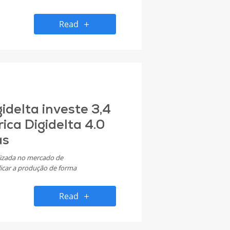
Read
idelta investe 3,4
ica Digidelta 4.0
as
lizada no mercado de
licar a produção de forma
idade. O foco continua a ser a
ernacionais, que ao longo dos
Read
cimento da Digidelta.​​​​