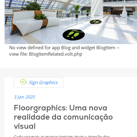
the
Ground
No view defined for app Blog and widget BlogItem --
view file: BlogItemRelated.volt.php
Sign Graphics
3 Jan 2025
Floorgraphics: Uma nova
realidade da comunicação
visual
Cada vez mais as marcas tentam atrair a atenção dos