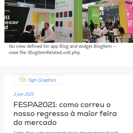
the
the
Event
International
Stage
No view defined for app Blog and widget BlogItem --
view file: BlogItemRelated.volt.php
Sign Graphics
2 Jan 2025
FESPA2021: como correu o
nosso regresso à maior feira
do mercado
Carlos Alves, sales manager do nosso departamento Export,