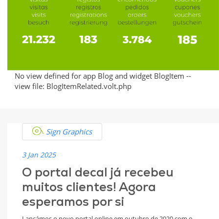
and
Sustainable
Solutions
No view defined for app Blog and widget BlogItem --
view file: BlogItemRelated.volt.php
Sign Graphics
3 Jan 2025
O portal decal já recebeu
muitos clientes! Agora
esperamos por si
Lançámos o novo portal online em outubro de 2020 com o