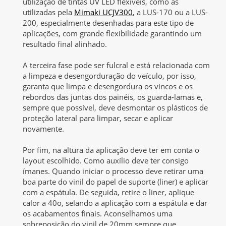
utilização de tintas UV LED flexíveis, como as
utilizadas pela
Mimaki UCJV300
, a LUS-170 ou a LUS-
200, especialmente desenhadas para este tipo de
aplicações, com grande flexibilidade garantindo um
resultado final alinhado.
A terceira fase pode ser fulcral e está relacionada com
a limpeza e desengorduração do veículo, por isso,
garanta que limpa e desengordura os vincos e os
rebordos das juntas dos painéis, os guarda-lamas e,
sempre que possível, deve desmontar os plásticos de
proteção lateral para limpar, secar e aplicar
novamente.
Por fim, na altura da aplicação deve ter em conta o
layout escolhido. Como auxílio deve ter consigo
ímanes. Quando iniciar o processo deve retirar uma
boa parte do vinil do papel de suporte (liner) e aplicar
com a espátula. De seguida, retire o liner, aplique
calor a 40o, selando a aplicação com a espátula e dar
os acabamentos finais. Aconselhamos uma
sobreposição do vinil de 20mm sempre que