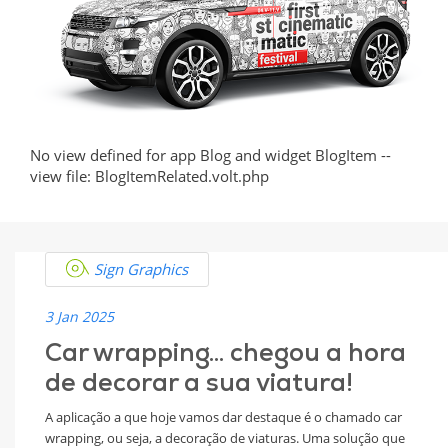
Vehicle
with
Style
and
No view defined for app Blog and widget BlogItem --
view file: BlogItemRelated.volt.php
Creativity
Sign Graphics
3 Jan 2025
Car wrapping... chegou a hora
de decorar a sua viatura!
A aplicação a que hoje vamos dar destaque é o chamado car
wrapping, ou seja, a decoração de viaturas. Uma solução que