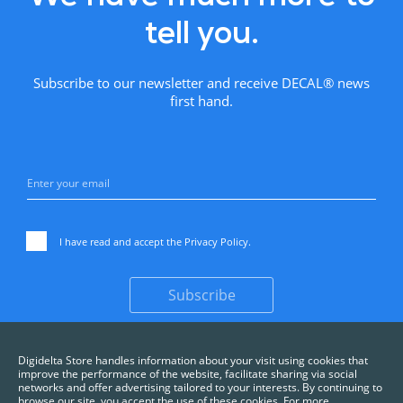
tell you.
Subscribe to our newsletter and receive DECAL® news
first hand.
I have read and accept the
Privacy Policy
.
Subscribe
Digidelta Store handles information about your visit using cookies that
improve the performance of the website, facilitate sharing via social
networks and offer advertising tailored to your interests. By continuing to
browse our site, you accept the use of these cookies. For more