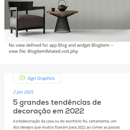
Defined
2022
No view defined for app Blog and widget BlogItem --
view file: BlogItemRelated.volt.php
Sign Graphics
2 Jan 2025
5 grandes tendências de
decoração em 2022
A (re)decoração da casa ou do escritório foi, certamente, um
dos desejos que muitos fizeram para 2022 ao comer as passas