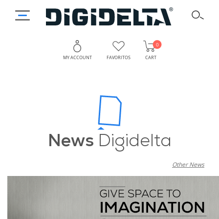
0
MY ACCOUNT
FAVORITOS
CART
Discover
How
2022
the
Trends
5
Transformed
News
Digidelta
Interior
Major
Decoration
Other News
Decoration
Trends
That