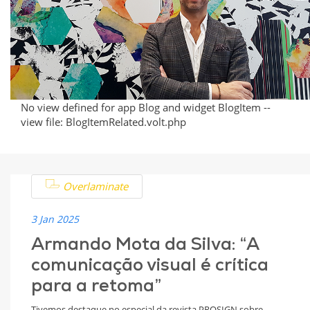
-
Insights
from
Armando
No view defined for app Blog and widget BlogItem --
view file: BlogItemRelated.volt.php
Mota
da
Overlaminate
Silva
3 Jan 2025
Armando Mota da Silva: “A
comunicação visual é crítica
para a retoma”
Tivemos destaque no especial da revista PROSIGN sobre