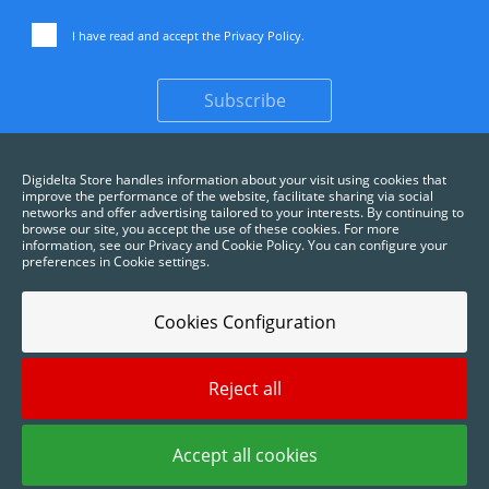
I have read and accept the
Privacy Policy
.
Subscribe
Digidelta Store handles information about your visit using cookies that
improve the performance of the website, facilitate sharing via social
networks and offer advertising tailored to your interests. By continuing to
browse our site, you accept the use of these cookies. For more
information, see our Privacy and Cookie Policy. You can configure your
preferences in Cookie settings.
Cookies Configuration
Reject all
2025 © Digidelta Store - Think Green. All rights reserved.
Accept all cookies