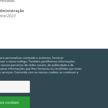
eressadas.
dministração
eiro/2023
para personalizar conteúdo e anúncios, fornecer
alisar o nosso tráfego. Também partilhamos informações
 nossos parceiros de redes sociais, de publicidade e de
tras informações que lhes forneceu ou recolhidas por estes
vos serviços. Concorda com os nossos cookies se continuar a
POLÍTICA DE PRIVACIDADE
COOKIES
CONFIGURAÇÃO DE COOKIES
FAQ´S
 os cookies
os reservados.