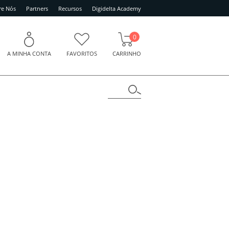
re Nós
Partners
Recursos
Digidelta Academy
0
A MINHA CONTA
FAVORITOS
CARRINHO