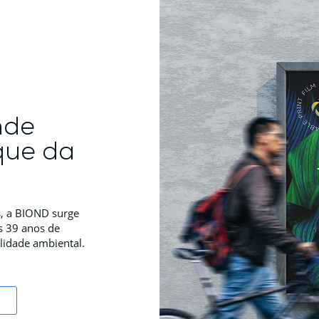
nde
que da
s, a BIOND surge
s 39 anos de
lidade ambiental.