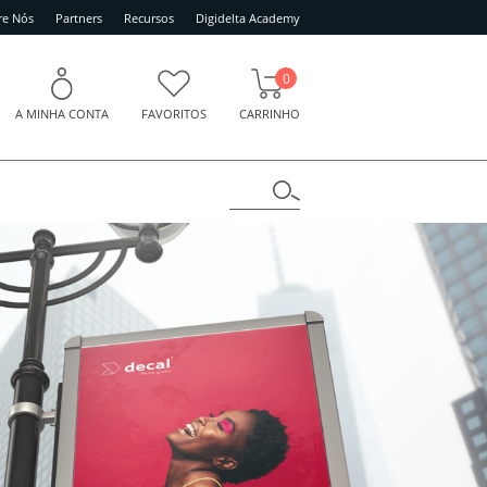
re Nós
Partners
Recursos
Digidelta Academy
0
A MINHA CONTA
FAVORITOS
CARRINHO