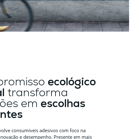
promisso
ecológico
l
transforma
ções em
escolhas
entes
volve consumíveis adesivos com foco na
, inovação e desempenho. Presente em mais