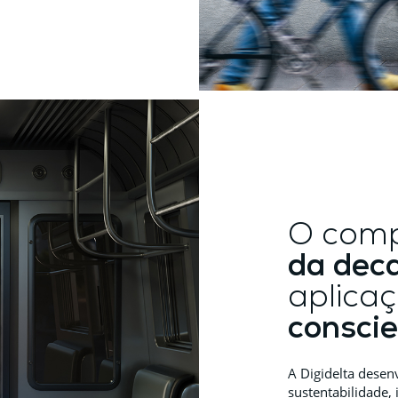
O com
da deca
aplica
consci
A Digidelta desen
sustentabilidade