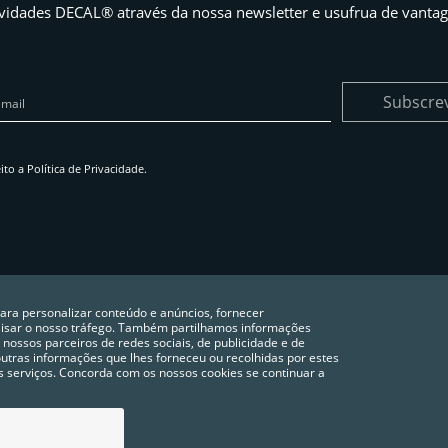
idades DECAL® através da nossa newsletter e usufrua de vantag
Subscre
eito a
Política de Privacidade
.
para personalizar conteúdo e anúncios, fornecer
alisar o nosso tráfego. Também partilhamos informações
 nossos parceiros de redes sociais, de publicidade e de
tras informações que lhes forneceu ou recolhidas por estes
vos serviços. Concorda com os nossos cookies se continuar a
POLÍTICA DE PRIVACIDADE
COOKIES
CONFIGURAÇÃO DE COOKIES
FAQ´S