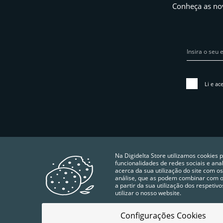
Conheça as nov
Li e ac
Na Digidelta Store utilizamos cookies 
funcionalidades de redes sociais e an
acerca da sua utilização do site com os
análise, que as podem combinar com ou
a partir da sua utilização dos respeti
utilizar o nosso website.
Configurações Cookies
POLÍTICA DA QUALIDADE
TERMOS E CONDIÇÕES