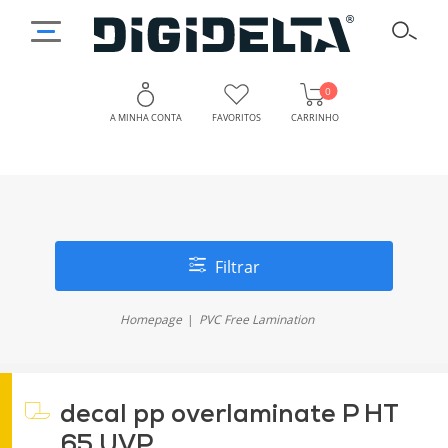
0
A MINHA CONTA
FAVORITOS
CARRINHO
Filtrar
Homepage
PVC Free Lamination
decal pp overlaminate P HT
65 UVP