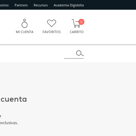
otros
Partners
Recursos
Academia Digidelta
0
MI CUENTA
FAVORITOS
CARRITO
 cuenta
?
xclusivas.