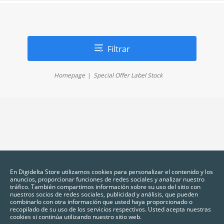
Filtrar
Homepage
Special Offer Label Stock
En Digidelta Store utilizamos cookies para personalizar el contenido y los
anuncios, proporcionar funciones de redes sociales y analizar nuestro
tráfico. También compartimos información sobre su uso del sitio con
nuestros socios de redes sociales, publicidad y análisis, que pueden
combinarlo con otra información que usted haya proporcionado o
recopilado de su uso de los servicios respectivos. Usted acepta nuestras
cookies si continúa utilizando nuestro sitio web.