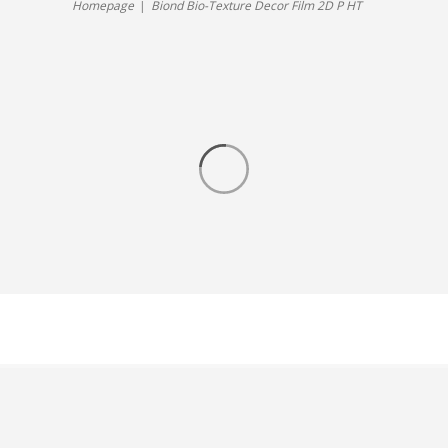
Elm
Homepage
Biond Bio-Texture Decor Film 2D P HT
HT
y
adhesivo
EL002
permanente
Sacral
High
Elm
Tack
–
Película
Bio-
Based
Decorativa