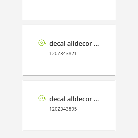
decal alldecor 2D P HT EL002 Sacral Elm
120Z343821
decal alldecor 2D P HT ST020 Lousa Schist
120Z343805