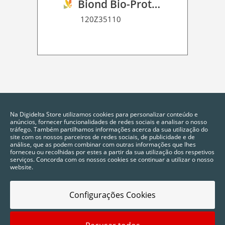
Biond Bio-Protection Floor Graphic Film P HT 120
120Z35110
Na Digidelta Store utilizamos cookies para personalizar conteúdo e
anúncios, fornecer funcionalidades de redes sociais e analisar o nosso
tráfego. Também partilhamos informações acerca da sua utilização do
site com os nossos parceiros de redes sociais, de publicidade e de
análise, que as podem combinar com outras informações que lhes
forneceu ou recolhidas por estes a partir da sua utilização dos respetivos
serviços. Concorda com os nossos cookies se continuar a utilizar o nosso
website.
Configurações Cookies