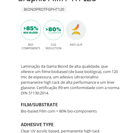
adesivo
120
BIONDPROTFGPHT120
permanente
High
–
Tack
Filme
para
Bio-
BIO-
CO2
ANTI-SLIP
aplicações
COMPONENTS
REDUCTION
interiores
Based
Laminação da Gama Biond de alta qualidade, que
para
oferece um filme biobased (de base biológica), com 120
mic de espessura, um adesivo ultracristalino
permanente high tack de alta performance e um liner
Laminação
glassine. Certificação R9 em conformidade com a norma
DIN 51130:2014.
de
FILM/SUBSTRATE
Chão
Bio-based Film com > 80% bio-components
ADHESIVE TYPE
Clear UV acrylic based, permanente high tack