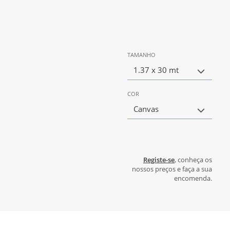
TAMANHO
1.37 x 30 mt
COR
Canvas
Registe-se
, conheça os
nossos preços e faça a sua
encomenda.