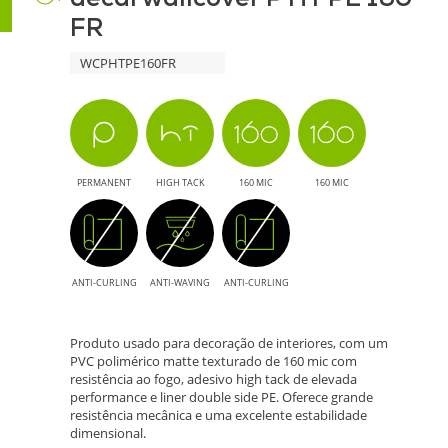
FR
-
WCPHTPE160FR
Qualidade
e
Sustentabilidade
PERMANENT
HIGH TACK
160 MIC
160 MIC
para
Interiores
ANTI-CURLING
ANTI-WAVING
ANTI-CURLING
Produto usado para decoração de interiores, com um
PVC polimérico matte texturado de 160 mic com
resistência ao fogo, adesivo high tack de elevada
performance e liner double side PE. Oferece grande
resistência mecânica e uma excelente estabilidade
dimensional.