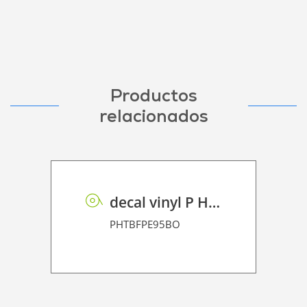
Productos
relacionados
decal vinyl P HT BF PE 95 BO
PHTBFPE95BO