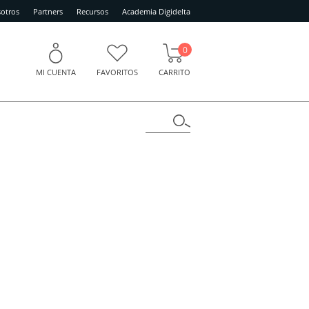
otros
Partners
Recursos
Academia Digidelta
0
MI CUENTA
FAVORITOS
CARRITO