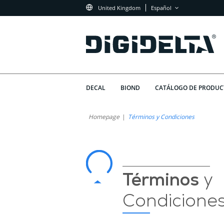
United Kingdom
Español
DECAL
BIOND
CATÁLOGO DE PRODUC
Términos
¿Qué
Homepage
Términos y Condiciones
Esperar
y
de
Condiciones
los
Términos
de
Términos
y
y
Uso
Condicione
Condiciones
de
de