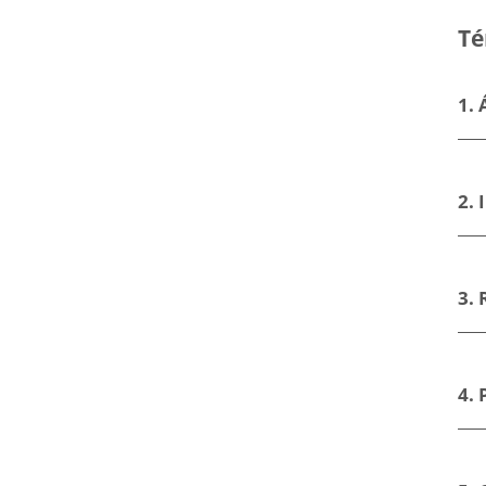
Digidelta
Digidelta
Té
Store?
Store
1. 
2.
3.
4. 