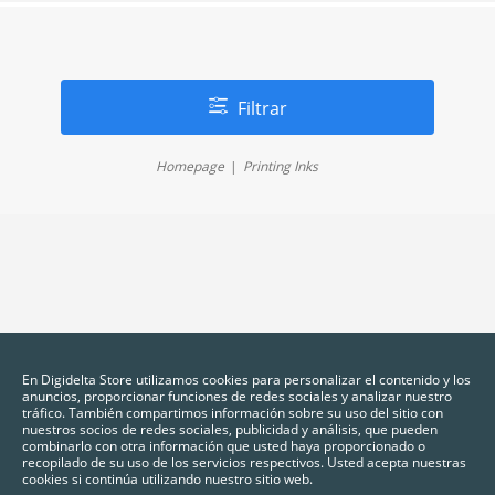
Filtrar
Homepage
Printing Inks
En Digidelta Store utilizamos cookies para personalizar el contenido y los
anuncios, proporcionar funciones de redes sociales y analizar nuestro
tráfico. También compartimos información sobre su uso del sitio con
nuestros socios de redes sociales, publicidad y análisis, que pueden
combinarlo con otra información que usted haya proporcionado o
recopilado de su uso de los servicios respectivos. Usted acepta nuestras
cookies si continúa utilizando nuestro sitio web.