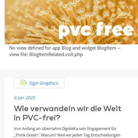
PVC-
Free
Welt
No view defined for app Blog and widget BlogItem --
view file: BlogItemRelated.volt.php
Sign Graphics
6 Jan 2025
Wie verwandeln wir die Welt
in PVC-frei?
Von Anfang an übernahm Digidelta sein Engagement für
„Think Green“. Warum? Weil wir jeden Tag Entscheidungen