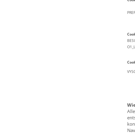
PRE
Coo
BES
O1_
Coo
VYS
Wie
All
ent
kon
Nav