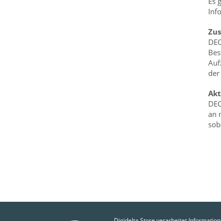
Es 
Inf
Zus
DEC
Bes
Auf
der
Akt
DEC
an 
sob
Digidelta Store verarbeitet Information