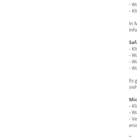
- W
- K
In 
Inf
Saf
- K
- W
- W
- W
Es 
sie
Mic
- K
- W
- V
ers