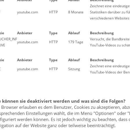
Zeichnet eine eindeutige
F
youtube.com
HTTP
8 Monate
Statistiken darüber zu f
verschiedenen Websites
kie
Anbieter
Type
Ablauf
Beschreibung
UCHER_INF
Versucht, die Bandbreite
youtube.com
HTTP
179 Tage
LIVE
YouTube-Videos zu schät
kie
Anbieter
Type
Ablauf
Beschreibung
Zeichnet eine eindeutige
C
youtube.com
HTTP
Sitzung
YouTube-Videos der Ben
 können sie deaktiviert werden und was sind die Folgen?
e Browser erlauben es dem Benutzer, Cookies zu akzeptieren, abz
sprechenden Einstellungen wählt, die im Menü "Optionen" oder "
figuriert werden können. Es ist jedoch wichtig zu beachten, dass 
igation auf der Website ganz oder teilweise beeinträchtigt.