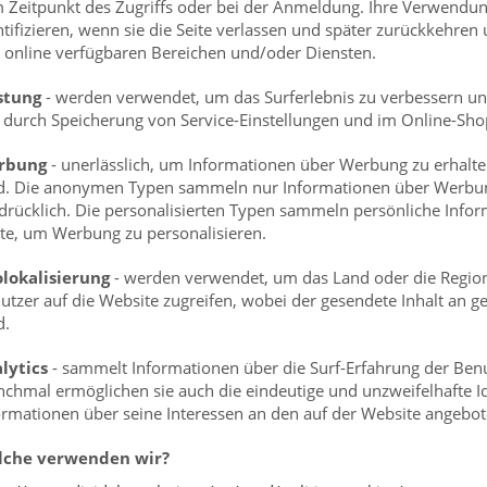
 Zeitpunkt des Zugriffs oder bei der Anmeldung. Ihre Verwendung
ntifizieren, wenn sie die Seite verlassen und später zurückkehre
 online verfügbaren Bereichen und/oder Diensten.
stung
- werden verwendet, um das Surferlebnis zu verbessern und
. durch Speicherung von Service-Einstellungen und im Online-Sho
rbung
- unerlässlich, um Informationen über Werbung zu erhalte
d. Die anonymen Typen sammeln nur Informationen über Werbung 
drücklich. Die personalisierten Typen sammeln persönliche Info
tte, um Werbung zu personalisieren.
lokalisierung
- werden verwendet, um das Land oder die Region 
utzer auf die Website zugreifen, wobei der gesendete Inhalt an 
d.
lytics
- sammelt Informationen über die Surf-Erfahrung der Be
chmal ermöglichen sie auch die eindeutige und unzweifelhafte Id
ormationen über seine Interessen an den auf der Website angebo
lche verwenden wir?