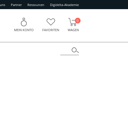
 uns
Partner
Ressourcen
Digidelta-Akademie
0
MEIN KONTO
FAVORITEN
WAGEN