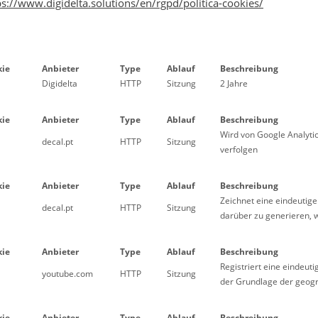
ps://www.digidelta.solutions/en/rgpd/politica-cookies/
kie
Anbieter
Type
Ablauf
Beschreibung
Digidelta
HTTP
Sitzung
2 Jahre
kie
Anbieter
Type
Ablauf
Beschreibung
Wird von Google Analyti
decal.pt
HTTP
Sitzung
verfolgen
kie
Anbieter
Type
Ablauf
Beschreibung
Zeichnet eine eindeutige
decal.pt
HTTP
Sitzung
darüber zu generieren, w
kie
Anbieter
Type
Ablauf
Beschreibung
Registriert eine eindeut
youtube.com
HTTP
Sitzung
der Grundlage der geogr
kie
Anbieter
Type
Ablauf
Beschreibung