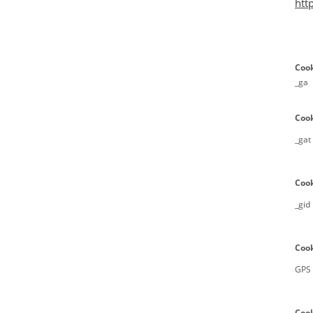
htt
Coo
_ga
Coo
_gat
Coo
_gid
Coo
GPS
Coo