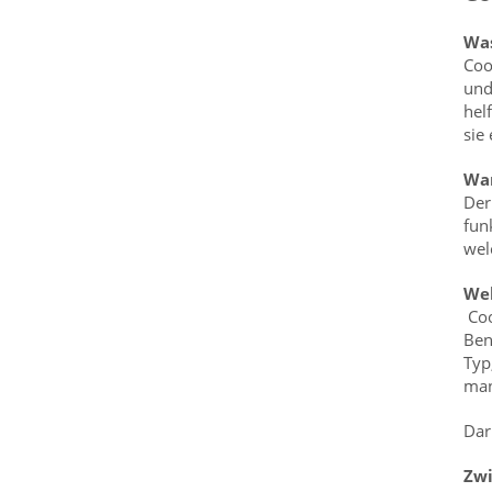
Was
Coo
und
hel
sie
War
Der
fun
wel
Wel
Coo
Ben
Typ
man
Dar
Zw