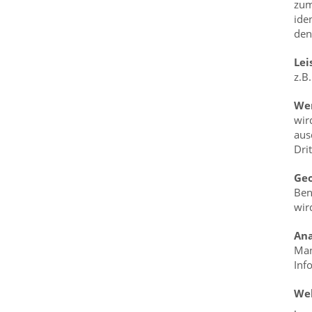
zum
ide
den
Lei
z.B
We
wir
aus
Dri
Geo
Ben
wir
Ana
Man
Inf
We