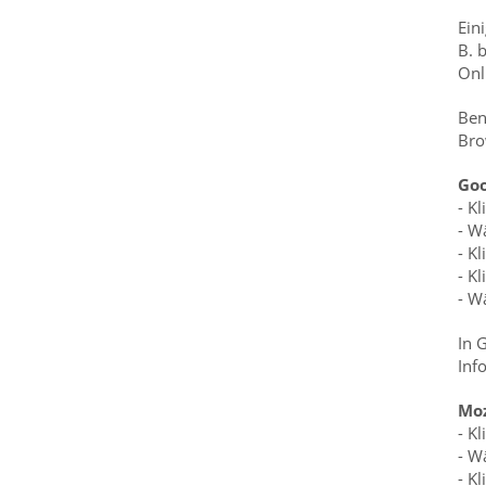
Ein
B. 
Onl
Ben
Bro
Go
- K
- W
- K
- K
- W
In 
Inf
Moz
- K
- W
- K