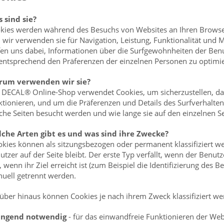
 sind sie?
kies werden während des Besuchs von Websites an Ihren Browser
 wir verwenden sie für Navigation, Leistung, Funktionalität und
fen uns dabei, Informationen über die Surfgewohnheiten der Ben
 entsprechend den Präferenzen der einzelnen Personen zu optimi
um verwenden wir sie?
 DECAL® Online-Shop verwendet Cookies, um sicherzustellen, das
ktionieren, und um die Präferenzen und Details des Surfverhalten
che Seiten besucht werden und wie lange sie auf den einzelnen Se
che Arten gibt es und was sind ihre Zwecke?
kies können als sitzungsbezogen oder permanent klassifiziert we
utzer auf der Seite bleibt. Der erste Typ verfällt, wenn der Benut
, wenn ihr Ziel erreicht ist (zum Beispiel die Identifizierung des 
uell getrennt werden.
über hinaus können Cookies je nach ihrem Zweck klassifiziert we
ingend notwendig
- für das einwandfreie Funktionieren der Websi