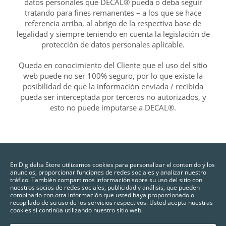
datos personales que DECAL® pueda o deba seguir
tratando para fines remanentes – a los que se hace
referencia arriba, al abrigo de la respectiva base de
legalidad y siempre teniendo en cuenta la legislación de
protección de datos personales aplicable.
Queda en conocimiento del Cliente que el uso del sitio
web puede no ser 100% seguro, por lo que existe la
posibilidad de que la información enviada / recibida
pueda ser interceptada por terceros no autorizados, y
esto no puede imputarse a DECAL®.
En Digidelta Store utilizamos cookies para personalizar el contenido y los
anuncios, proporcionar funciones de redes sociales y analizar nuestro
tráfico. También compartimos información sobre su uso del sitio con
nuestros socios de redes sociales, publicidad y análisis, que pueden
combinarlo con otra información que usted haya proporcionado o
recopilado de su uso de los servicios respectivos. Usted acepta nuestras
cookies si continúa utilizando nuestro sitio web.