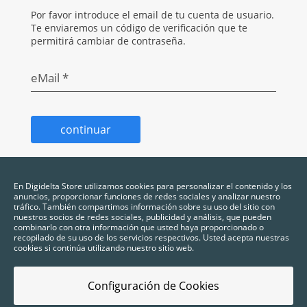
Por favor introduce el email de tu cuenta de usuario.
Te enviaremos un código de verificación que te
permitirá cambiar de contraseña.
eMail *
continuar
En Digidelta Store utilizamos cookies para personalizar el contenido y los
anuncios, proporcionar funciones de redes sociales y analizar nuestro
tráfico. También compartimos información sobre su uso del sitio con
nuestros socios de redes sociales, publicidad y análisis, que pueden
combinarlo con otra información que usted haya proporcionado o
recopilado de su uso de los servicios respectivos. Usted acepta nuestras
cookies si continúa utilizando nuestro sitio web.
Configuración de Cookies