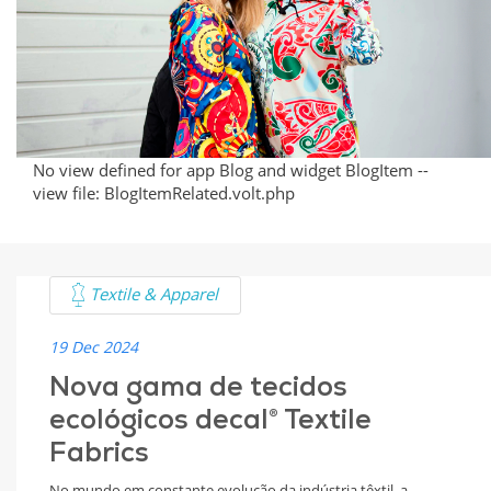
Eco-
Friendly
Fabrics
No view defined for app Blog and widget BlogItem --
view file: BlogItemRelated.volt.php
Textile & Apparel
19 Dec 2024
Nova gama de tecidos
ecológicos decal® Textile
Fabrics
No mundo em constante evolução da indústria têxtil, a