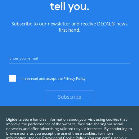
tell you.
Subscribe to our newsletter and receive DECAL® news
first hand.
I have read and accept the
Privacy Policy
.
Subscribe
Digidelta Store handles information about your visit using cookies that
improve the performance of the website, facilitate sharing via social
networks and offer advertising tailored to your interests. By continuing to
browse our site, you accept the use of these cookies. For more
information, see our Privacy and Cookie Policy. You can configure your