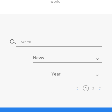
world.
News
Year
1
2