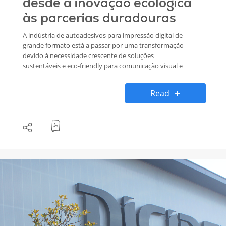
desde a inovação ecológica
às parcerias duradouras
A indústria de autoadesivos para impressão digital de
grande formato está a passar por uma transformação
devido à necessidade crescente de soluções
sustentáveis e eco-friendly para comunicação visual e
decoração. Neste sentido, a decal® tem se destacado
pelo desenvolvimento de produtos inovadores PVC
Read
Free com adesivos Solvent Free para diversas
aplicações. Na sua recente participação na feira
Printing United em Atlanta, a empresa não apenas
apresentou os seus produtos autoadesivos
inovadores, mas também reforçou a sua visão para
um futuro mais ecológico.