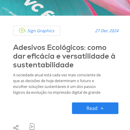
Sign Graphics
27 Dec 2024
Adesivos Ecológicos: como
dar eficácia e versatilidade à
sustentabilidade
A sociedade atual está cada vez mais consciente de
que as decisões de hoje determinam o futuro e
escolher soluções sustentáveis é um dos passos
lógicos da evolução na impressão digital de grande
formato. Neste artigo falamos sobre os adesivos
ecológicos e como a decal® contribui para a
Read
sustentabilidade através dos que desenvolve em
conjunto com a BASF para garantir produtos eco-
friendly de alta performance.