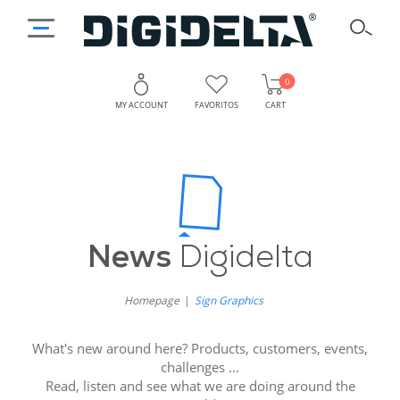
0
MY ACCOUNT
FAVORITOS
CART
News
Digidelta
Homepage
Sign Graphics
What's new around here? Products, customers, events,
challenges ...
Read, listen and see what we are doing around the