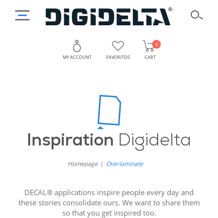
0
MY ACCOUNT
FAVORITOS
CART
Inspiration
Digidelta
Homepage
Overlaminate
DECAL® applications inspire people every day and
these stories consolidate ours. We want to share them
so that you get inspired too.