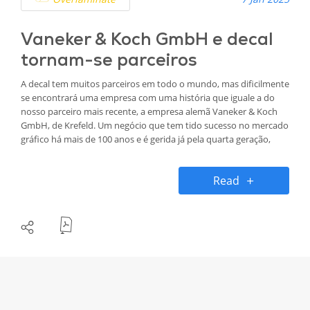
Vaneker & Koch GmbH e decal
tornam-se parceiros
A decal tem muitos parceiros em todo o mundo, mas dificilmente
se encontrará uma empresa com uma história que iguale a do
nosso parceiro mais recente, a empresa alemã Vaneker & Koch
GmbH, de Krefeld. Um negócio que tem tido sucesso no mercado
gráfico há mais de 100 anos e é gerida já pela quarta geração,
atualmente por Veit Koch.
Read
Fundada em 1911 por Eugen Koch (o bisavô do atual Diretor
Geral Veit Koch), a empresa fornece atualmente clientes em toda
a Europa e é um dos principais distribuidores do setor.