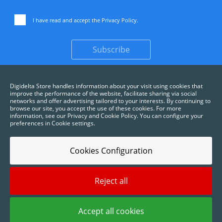
I have read and accept the
Privacy Policy
.
Subscribe
Digidelta Store handles information about your visit using cookies that
improve the performance of the website, facilitate sharing via social
networks and offer advertising tailored to your interests. By continuing to
browse our site, you accept the use of these cookies. For more
information, see our Privacy and Cookie Policy. You can configure your
preferences in Cookie settings.
Cookies Configuration
Reject all
2025 © Digidelta Store - Think Green. All rights reserved.
Accept all cookies