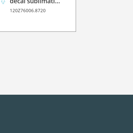
decal sublimation paper 70 C performance
120Z35000.
120Z76006.8720