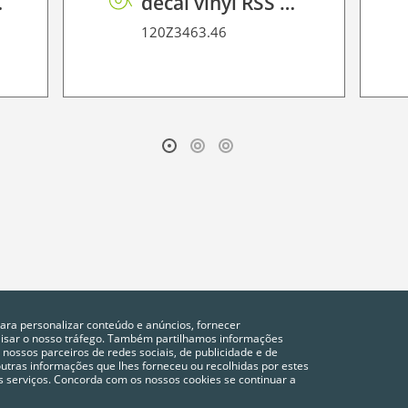
Prosper
decal vinyl RSS dot matrix PE 100
120Z3463.46
para personalizar conteúdo e anúncios, fornecer
alisar o nosso tráfego. Também partilhamos informações
 nossos parceiros de redes sociais, de publicidade e de
tras informações que lhes forneceu ou recolhidas por estes
vos serviços. Concorda com os nossos cookies se continuar a