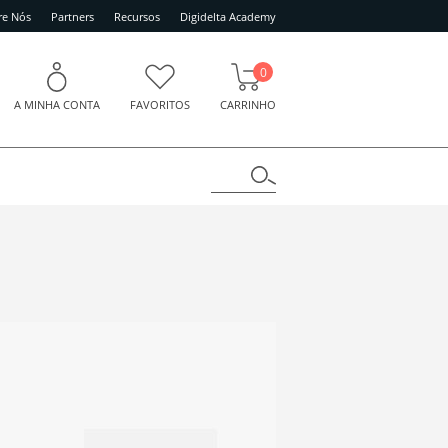
re Nós
Partners
Recursos
Digidelta Academy
0
A MINHA CONTA
FAVORITOS
CARRINHO