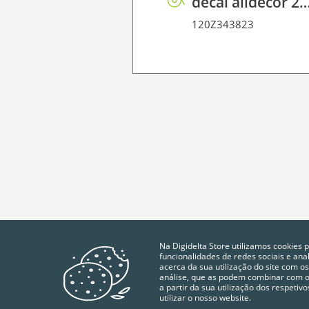
decal alldecor 2D P HT AH1297 
120Z343823
Na Digidelta Store utilizamos cookies 
funcionalidades de redes sociais e an
acerca da sua utilização do site com os
análise, que as podem combinar com ou
a partir da sua utilização dos respeti
utilizar o nosso website.