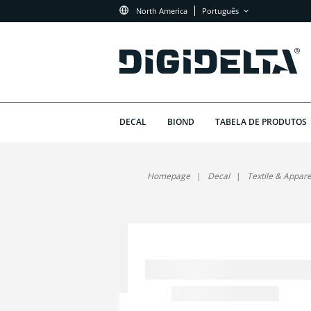
North America
Português
DECAL
BIOND
TABELA DE PRODUTOS
Homepage
Decal
Textile & Appare