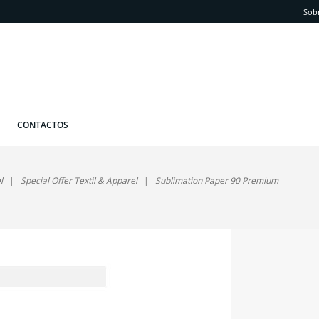
Sob
CONTACTOS
l
Special Offer Textil & Apparel
Sublimation Paper 90 Premium