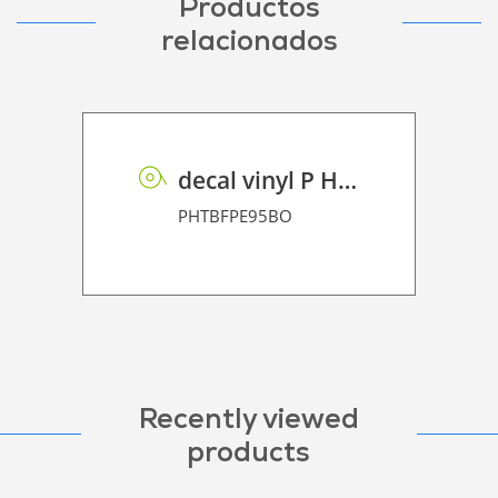
Productos
relacionados
decal vinyl P HT BF PE 95 BO
PHTBFPE95BO
Recently viewed
products