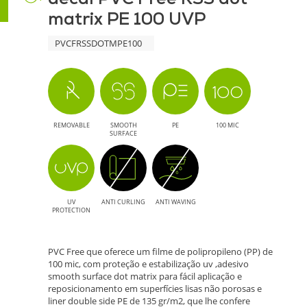
matrix PE 100 UVP
100
PVCFRSSDOTMPE100
UVP
-
Solução
REMOVABLE
SMOOTH
PE
100 MIC
Sustentável
SURFACE
e
Reposicionável
UV
ANTI CURLING
ANTI WAVING
PROTECTION
PVC Free que oferece um filme de polipropileno (PP) de
100 mic, com proteção e estabilização uv ,adesivo
smooth surface dot matrix para fácil aplicação e
reposicionamento em superfícies lisas não porosas e
liner double side PE de 135 gr/m2, que lhe confere