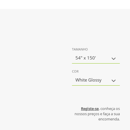
TAMANHO
54" x 150'
COR
White Glossy
Registe-se
, conheça os
nossos preços e faça a sua
encomenda.