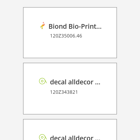
Biond Bio-Print Film P GB BF 90
120Z35006.46
decal alldecor 2D P HT EL002 Sacral Elm
120Z343821
decal alldecor 2D P HT ST020 Lousa Schist