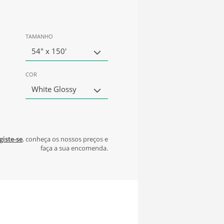
TAMANHO
54" x 150'
COR
White Glossy
giste-se
, conheça os nossos preços e
faça a sua encomenda.