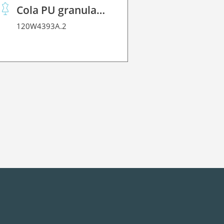
Cola PU granulado
120W4393A.2
120Z7636.2