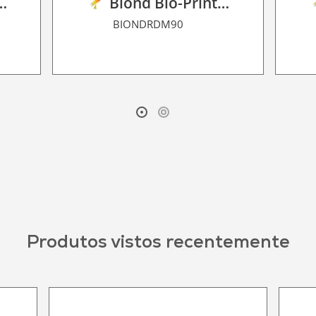
rint Film P BF 90
Biond Bio-Print Film R Dot Matrix 90
BIONDRDM90
Produtos vistos recentemente