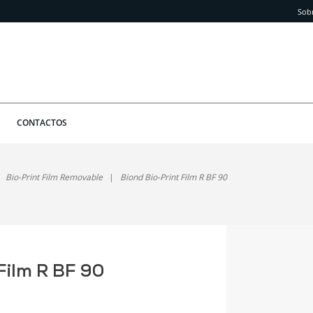
Sob
CONTACTOS
Bio-Print Film Removable
Biond Bio-Print Film R BF 90
Film R BF 90