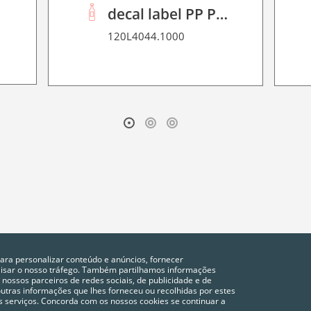
0
decal label PP P 90
120L4044.1000
para personalizar conteúdo e anúncios, fornecer
alisar o nosso tráfego. Também partilhamos informações
 nossos parceiros de redes sociais, de publicidade e de
tras informações que lhes forneceu ou recolhidas por estes
vos serviços. Concorda com os nossos cookies se continuar a