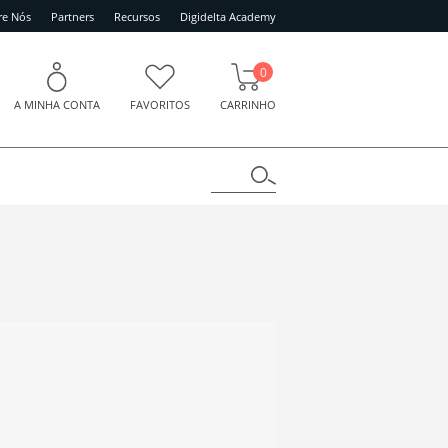
re Nós
Partners
Recursos
Digidelta Academy
0
A MINHA CONTA
FAVORITOS
CARRINHO