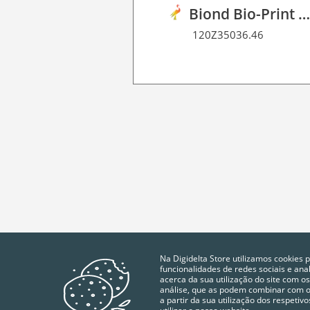
Biond Bio-Print Film R BF 9
120Z35036.46
Na Digidelta Store utilizamos cookies 
funcionalidades de redes sociais e an
acerca da sua utilização do site com os
análise, que as podem combinar com ou
a partir da sua utilização dos respeti