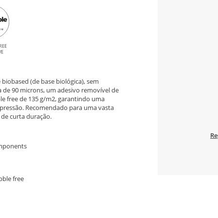
REE
VE
biobased (de base biológica), sem
a de 90 microns, um adesivo removível de
le free de 135 g/m2, garantindo uma
impressão. Recomendado para uma vasta
de curta duração.
Re
omponents
bble free