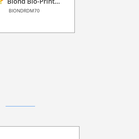
Biond Bio-Print Film R Dot Matrix 70
BIONDRDM70
BIONDRGBBF9