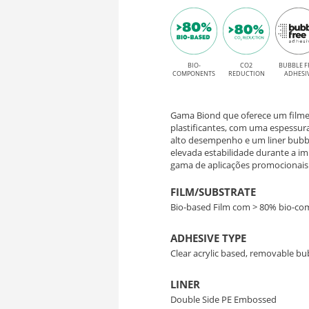
Bubble
90
Free
–
para
impressão
BIO-
CO2
BUBBLE F
Filme
COMPONENTS
REDUCTION
ADHESI
Solvente,
Bio-
Latex,
Gama Biond que oferece um filme 
Based
UV
plastificantes, com uma espessur
alto desempenho e um liner bubb
e
elevada estabilidade durante a 
com
gama de aplicações promocionais 
UV
Adesivo
FILM/SUBSTRATE
Bio-based Film com > 80% bio-c
Removível
ADHESIVE TYPE
Clear acrylic based, removable bu
LINER
Double Side PE Embossed