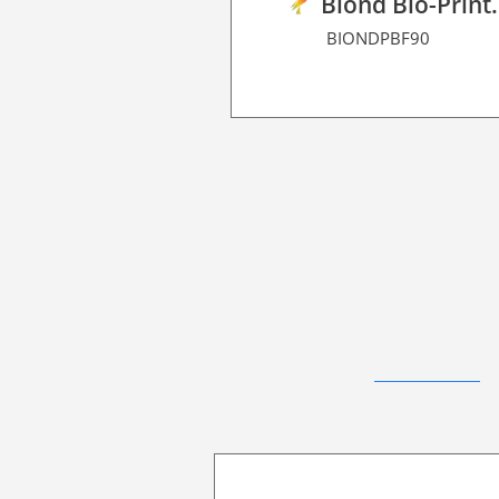
Biond Bio-P
BIONDPBF90