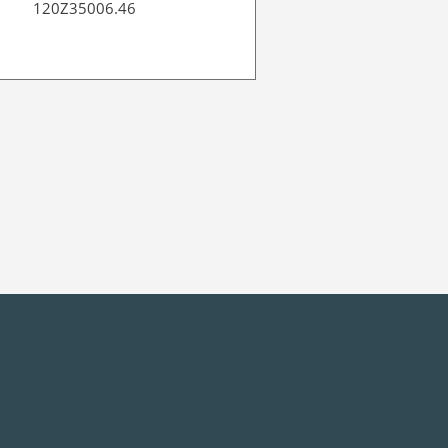
120Z35006.46
120Z343821