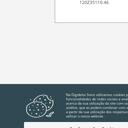
120Z35110.46
Na Digidelta Store utilizamos cookies 
funcionalidades de redes sociais e an
acerca da sua utilização do site com os
análise, que as podem combinar com ou
a partir da sua utilização dos respeti
utilizar o nosso website.