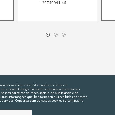
120Z40041.46
para personalizar conteúdo e anúncios, fornecer
alisar o nosso tráfego. Também partilhamos informações
 nossos parceiros de redes sociais, de publicidade e de
tras informações que lhes forneceu ou recolhidas por estes
vos serviços. Concorda com os nossos cookies se continuar a