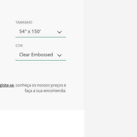
TAMANHO
54" x 150'
COR
Clear Embossed
giste-se
, conheça os nossos preços e
faça a sua encomenda.