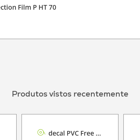
ction Film P HT 70
Produtos vistos recentemente
 120
decal PVC Free RSS dot matrix PE 100 UVP