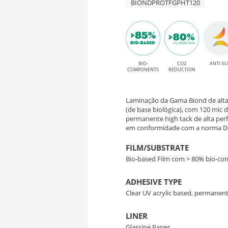
com
BIONDPROTFGPHT120
HT
adesivo
120
permanente
High
–
Tack
BIO-
CO2
ANTI-SL
COMPONENTS
REDUCTION
Filme
para
Bio-
aplicações
Laminação da Gama Biond de alta
interiores
(de base biológica), com 120 mic d
Based
permanente high tack de alta perf
em conformidade com a norma DI
para
FILM/SUBSTRATE
Laminação
Bio-based Film com > 80% bio-c
de
ADHESIVE TYPE
Clear UV acrylic based, permanent
Chão
LINER
Glassine Paper