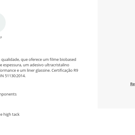
IP
 qualidade, que oferece um filme biobased
e espessura, um adesivo ultracristalino
ormance e um liner glassine. Certificação R9
N 51130:2014.
Re
omponents
e high tack