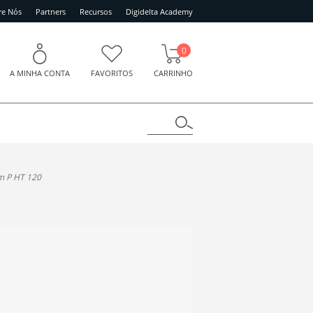
re Nós
Partners
Recursos
Digidelta Academy
0
A MINHA CONTA
FAVORITOS
CARRINHO
lm P HT 120