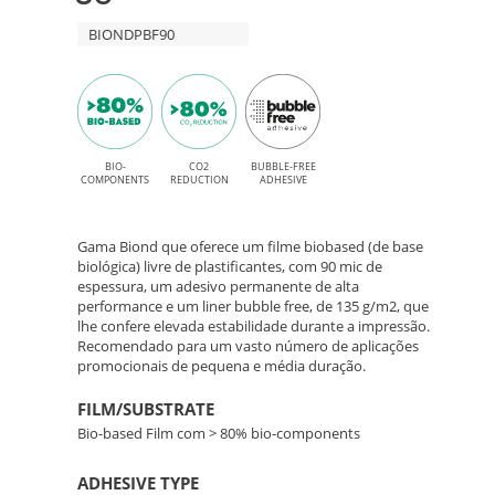
para
–
BIONDPBF90
impressão
Solvente,
Filme
Latex,
Bio-
UV
Based
BIO-
CO2
BUBBLE-FREE
e
COMPONENTS
REDUCTION
ADHESIVE
UV
de
Gel
Gama Biond que oferece um filme biobased (de base
Alta
biológica) livre de plastificantes, com 90 mic de
espessura, um adesivo permanente de alta
performance e um liner bubble free, de 135 g/m2, que
Performance
lhe confere elevada estabilidade durante a impressão.
Recomendado para um vasto número de aplicações
promocionais de pequena e média duração.
FILM/SUBSTRATE
Bio-based Film com > 80% bio-components
ADHESIVE TYPE