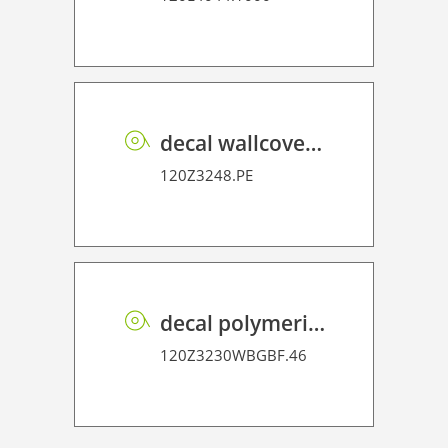
decal wallcover P HT PE 160 FR
120Z3248.PE
decal polymeric vinyl P GB BF PE 75 BO
120Z3230WBGBF.46