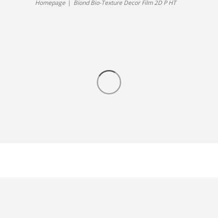
Oxide
Homepage
Biond Bio-Texture Decor Film 2D P HT
HT
e
adesivo
ME002
permanente
Mineral
High
Oxide
Tack
–
Filme
Bio-
Based
Decorativo