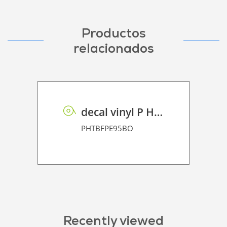
Productos
relacionados
decal vinyl P HT BF PE 95 BO
PHTBFPE95BO
Recently viewed