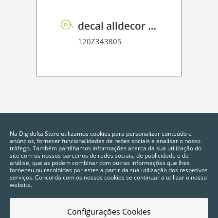
decal alldecor 2D P HT ST020 Lousa Schist
120Z343805
Na Digidelta Store utilizamos cookies para personalizar conteúdo e
anúncios, fornecer funcionalidades de redes sociais e analisar o nosso
tráfego. Também partilhamos informações acerca da sua utilização do
site com os nossos parceiros de redes sociais, de publicidade e de
análise, que as podem combinar com outras informações que lhes
forneceu ou recolhidas por estes a partir da sua utilização dos respetivos
serviços. Concorda com os nossos cookies se continuar a utilizar o nosso
website.
Configurações Cookies