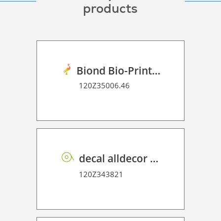
products
Biond Bio-Print Film P GB BF 90
120Z35006.46
decal alldecor 2D P HT EL002 Sacral Elm
120Z343821