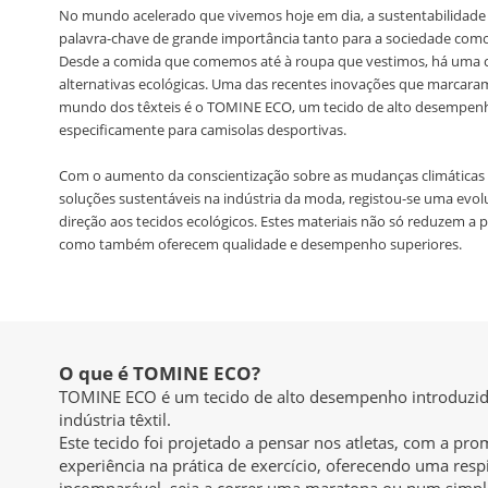
No mundo acelerado que vivemos hoje em dia, a sustentabilidad
palavra-chave de grande importância tanto para a sociedade com
Desde a comida que comemos até à roupa que vestimos, há uma c
alternativas ecológicas. Uma das recentes inovações que marcara
mundo dos têxteis é o TOMINE ECO, um tecido de alto desempen
especificamente para camisolas desportivas.
Com o aumento da conscientização sobre as mudanças climáticas 
soluções sustentáveis na indústria da moda, registou-se uma evo
direção aos tecidos ecológicos. Estes materiais não só reduzem a
como também oferecem qualidade e desempenho superiores.
O que é TOMINE ECO?
TOMINE ECO é um tecido de alto desempenho introduzido
indústria têxtil.
Este tecido foi projetado a pensar nos atletas, com a pr
experiência na prática de exercício, oferecendo uma resp
incomparável, seja a correr uma maratona ou num simple