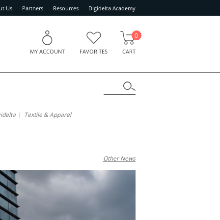
ut Us
Partners
Resources
Digidelta Academy
0
MY ACCOUNT
FAVORITES
CART
idelta
Textile & Apparel
Other News