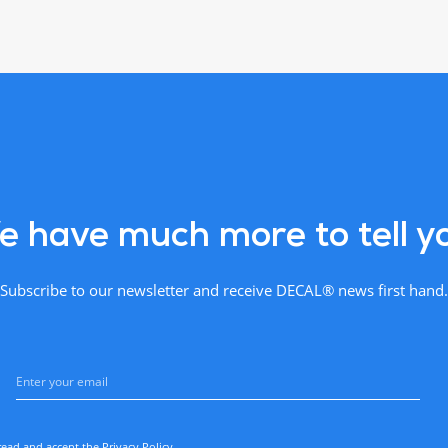
 have much more to tell y
Subscribe to our newsletter and receive DECAL® news first hand.
read and accept the
Privacy Policy
.