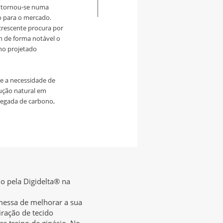
e tornou-se numa
o para o mercado.
rescente procura por
m de forma notável o
ho projetado
e a necessidade de
lução natural em
 pegada de carbono,
 pela Digidelta® na
omessa de melhorar a sua
iração de tecido
s treino de ginásio. No