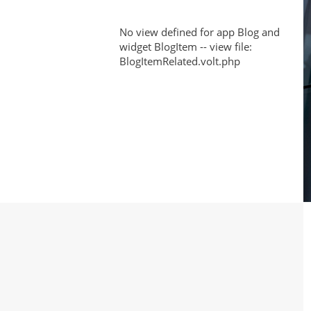
Fabric
No view defined for app Blog and
for
widget BlogItem -- view file:
BlogItemRelated.volt.php
Sportswear