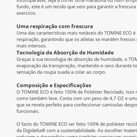
fundo, este é um tecido que veio para garantir a frescura
exercício.
Uma respiração com frescura
Uma das características mais notáveis do TOMINE ECO é 
respiração, garantindo que os atletas se mantêm fresco
mais intensos.
Tecnologia de Absorção de Humidade
Graças à sua tecnologia de absorção de humidade, o T
evaporação da transpiração, mantendo-o seco durante tod
sensação da roupa suada a colar ao corpo.
Composição e Especificações
O TOMINE ECO é feito 100% de Poliéster Reciclado. Isso n
como também leve. Conta com um peso de 4,7 OZ e uma 
que se revela perfeito para confeccionar camisolas despo
funcionais.
O facto do TOMINE ECO ser feito 100% de poliéster reci
da Digidelta® com a sustentabilidade. Ao escolher materia
reduzem o desperdício como também conservam energia