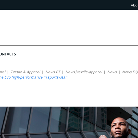
Abo
ONTACTS
arel
Textile & Apparel
News PT
News|textile-apparel
News
News Dig
ine Eco high-performance in sportswear