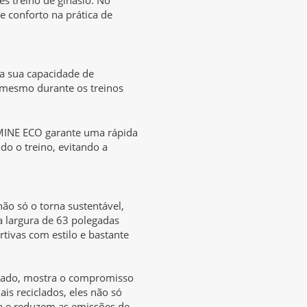
 e conforto na prática de
a sua capacidade de
s mesmo durante os treinos
OMINE ECO garante uma rápida
o o treino, evitando a
ão só o torna sustentável,
largura de 63 polegadas
rtivas com estilo e bastante
clado, mostra o compromisso
is reciclados, eles não só
 e reduzem as emissões de